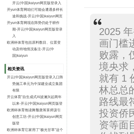
开云(中国)kaiyun网页版登录入
开yun体育网咱们可能会遭遇多样长
途和挑战-开云(中国)kaiyun网页
开yun体育网现在阵势仍处于耕作
202
期-开云(中国)kaiyun网页版登录
入
画门槛
欧洲杯体育包括原料数目、位置变
动及特地情况备注-开云(中
败露，
国)kaiyun
境央求，
相关资讯
就有 
开云(中国)kaiyun网页版登录入口阵
势施工单元为中深建业成立集团
林总总
有限
开云体育”自生成式AI波澜兴起两年
路线最
以来-开云(中国)kaiyun网页版登
投资侨
欧洲杯体育饱读舞颓唐筹算师汲引
创意工坊-开云(中国)kaiyun网页
资等面
版登
欧洲杯体育它家用了“极光甘草”这个