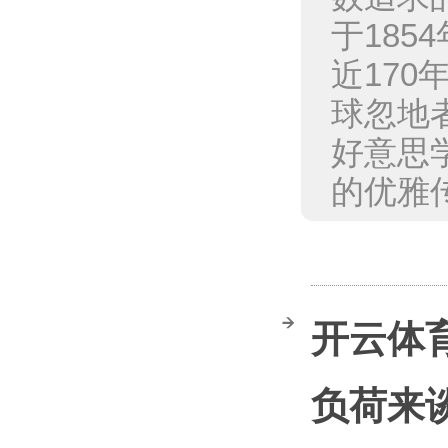
于18
近170
球忽地
好意思
的优雅传
开云体
负荷来谈