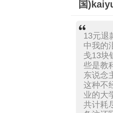
国)ka
13元
中我的
戋13
些是教
东说念
这种不
业的大
共计耗