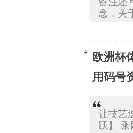
备注还
念，关
欧洲杯
用码号资
让技艺
跃】 