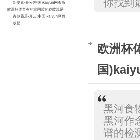
你找到最
新要素-开云(中国)kaiyun网页版
欧洲杯体育有的靠同质化案牍浅易
肖似霸屏-开云(中国)kaiyun网页
版登
欧洲杯
国)ka
黑河食
黑河作
谱的检