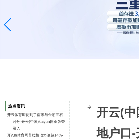
热点资讯
开云(中
开云体育即使到了南宋与金朝宝石
时分-开云(中国)kaiyun网页版登
录入
地户口-
开yun体育网普拉格动力涨超14%-