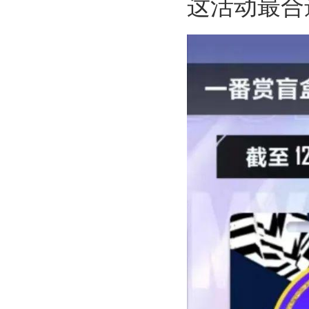
这活动最合