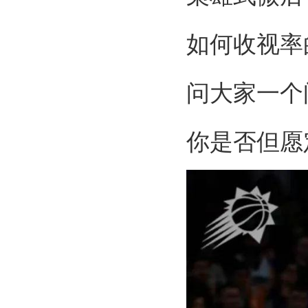
如何收视率
问大家一个
你是否但愿定