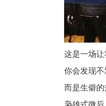
这是一场让
你会发现不
而是生僻的
枭雄式微后