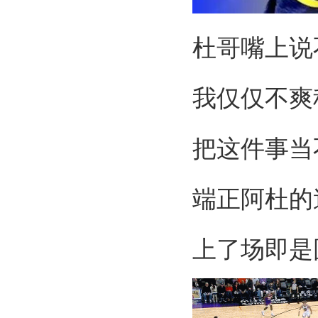
杜哥嘴上说
我仅仅不爽
把这件事当
端正阿杜的
上了场即是