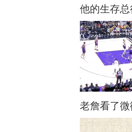
他的生存总
老詹看了微