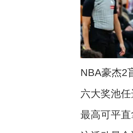
NBA豪杰
六大奖池任
最高可平直