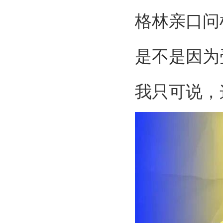
格林亲口问
是不是因为
我只可说，