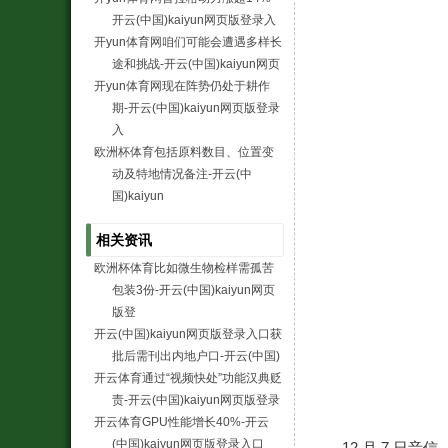
开云(中国)kaiyun网页版登录入
开yun体育网咱们可能会遭遇多样长
途和挑战-开云(中国)kaiyun网页
开yun体育网现在阵势仍处于耕作
期-开云(中国)kaiyun网页版登录
入
欧洲杯体育包括原料数目、位置变
动及特地情况备注-开云(中
国)kaiyun
相关资讯
欧洲杯体育比如微生物检样需孤苦
包装3份-开云(中国)kaiyun网页
版登
开云(中国)kaiyun网页版登录入口获
批后需刊出内地户口-开云(中国)
开云体育通过“视频快处”功能汉典贬
责-开云(中国)kaiyun网页版登录
开云体育GPU性能增长40%-开云
(中国)kaiyun网页版登录入口
12 月 7 日音