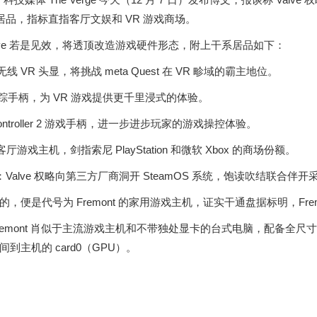
硬件居品，指标直指客厅文娱和 VR 游戏商场。
alve 若是见效，将透顶改造游戏硬件形态，附上干系居品如下：
款无线 VR 头显，将挑战 meta Quest 在 VR 畛域的霸主地位。
跟踪手柄，为 VR 游戏提供更千里浸式的体验。
m Controller 2 游戏手柄，进一步进步玩家的游戏操控体验。
款客厅游戏主机，剑指索尼 PlayStation 和微软 Xbox 的商场份额。
S：Valve 权略向第三方厂商洞开 SteamOS 系统，饱读吹结联合伴开采
，便是代号为 Fremont 的家用游戏主机，证实干通盘据标明，Fr
emont 肖似于主流游戏主机和不带独处显卡的台式电脑，配备全尺寸 HD
到主机的 card0（GPU）。