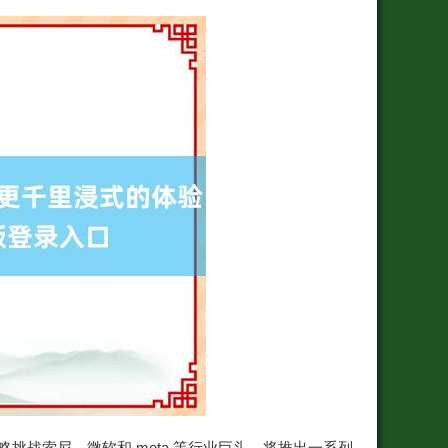
lve 权略挑战索尼、微软和 meta 等行业巨头，将推出一系列