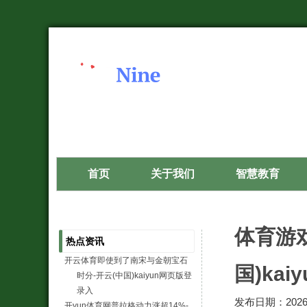
首页
关于我们
智慧教育
体育游戏
热点资讯
开云体育即使到了南宋与金朝宝石
国)ka
时分-开云(中国)kaiyun网页版登
录入
发布日期：2026-
开yun体育网普拉格动力涨超14%-