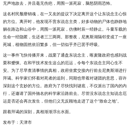
无声地故去，并且毫无伤疤，周围一派死寂，脑怒阴雨恐怖。
这名村民颓靡销魂，在一又友的提议下决定离开这个让东说念主心惊
的方位。离开时，他发现不啻东说念主类，好多动物的尸体也静静地
躺在路边和山谷中，周围一派死寂，仿佛时辰一经静止。斗量车载的
生命一经隐匿，生还者三三两两。那整夜，尼奥斯湖隔邻变成了一座
死城，植物固然依旧繁多，但一切似乎齐已罢手呼吸。
这一事件飞快传播开来，战栗了通盘东说念主，喀麦隆政府也感到战
栗和蹙悚。在和平技术发生这么的厄运，令每个东说念主同心生不
安。为了尽早查清事情的真相，政府坐窝交接内行前去尼奥斯湖进行
拜谒。科学家们怀着对死者的追到，同期也带着对谜团的意思，容许
深刻这个玄妙的方位。政府为了尽快找到谜底，不仅派出了国内的内
行，还邀请了国外驰名的科学家沿路前去。尽管没东说念主知说念厄
运是否还会再次发生，但他们义无反顾地走进了这个“致命之地”。
跟着拜谒的深刻，真相渐渐浮出水面。
发布于：天津市