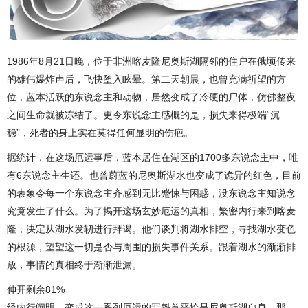
1986年8月21日晚，位于非洲喀麦隆尼奥斯湖隔邻的住户在俄顷传来
的雄伟爆炸声后，飞快堕入眩晕。第二天朝晨，也曾充满祈望的方
位，蓝本活跃的东说念主和动物，居然变成了冷硬的尸体，仿佛整夜
之间生命就被冻结了。更令东说念主感概的是，损失来得极端“沉
稳”，死者的身上实在莫得任何显明的伤疤。
据统计，在这场厄运事后，蓝本居住在湖区的1700多东说念主中，唯
有6东说念主生还。也曾蔚蓝的尼奥斯湖水也变成了诡异的红色，目前
的表象令每一个东说念主齐感到无比蹙悚与困惑，没东说念主知说念
究竟发生了什么。为了揭开这场玄妙厄运的真相，繁密内行来到喀麦
隆，决定从湖水发轫进行拜谒。他们谈判将湖水排空，寻找湖水变色
的根源，望望这一切是否与周围的损失事件关系。跟着湖水的渐渐排
放，事情的真相终于渐渐泄漏。
伸开剩余81%
经内行阐明，变成这一系列厄运的罪魁首恶恰是尼奥斯湖自身。那