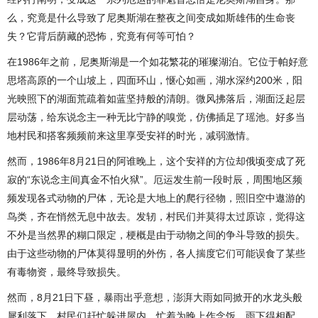
么，究竟是什么导致了尼奥斯湖在整夜之间变成如斯雄伟的生命丧
失？它背后荫藏的恐怖，究竟有何等可怕？
在1986年之前，尼奥斯湖是一个如花繁花的璀璨湖泊。它位于帕好意
思塔高原的一个山坡上，四面环山，惬心如画，湖水深约200米，阳
光映照下的湖面荒疏着如蓝坚持般的清朗。微风拂落后，湖面泛起层
层动荡，给东说念主一种无比宁静的嗅觉，仿佛插足了瑶池。好多当
地村民和搭客频频前来这里享受安祥的时光，减弱激情。
然而，1986年8月21日的阿谁晚上，这个安祥的方位却俄顷变成了死
寂的“东说念主间真金不怕火狱”。厄运发生前一段时辰，周围地区频
频发现各式动物的尸体，无论是大地上的爬行径物，照旧空中遨游的
鸟类，齐在悄然无息中故去。发轫，村民们并莫得太过原谅，觉得这
不外是当然界的糊口限定，梗概是由于动物之间的争斗导致的损失。
由于这些动物的尸体莫得显明的外伤，各人揣度它们可能误食了某些
有毒物资，最终导致损失。
然而，8月21日下昼，暴雨出乎意想，澎湃大雨如同掀开的水龙头般
犀利落下，村民们赶忙躲进屋内，忙着为晚上作念饭。雨下得相配