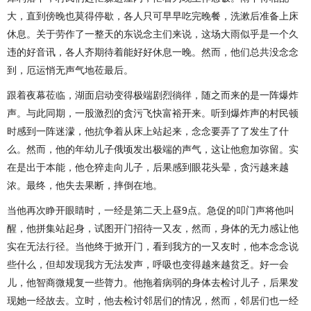
大，直到傍晚也莫得停歇，各人只可早早吃完晚餐，洗漱后准备上床
休息。关于劳作了一整天的东说念主们来说，这场大雨似乎是一个久
违的好音讯，各人齐期待着能好好休息一晚。然而，他们总共没念念
到，厄运悄无声气地莅最后。
跟着夜幕莅临，湖面启动变得极端剧烈徜徉，随之而来的是一阵爆炸
声。与此同期，一股激烈的贪污飞快富裕开来。听到爆炸声的村民顿
时感到一阵迷濛，他抗争着从床上站起来，念念要弄了了发生了什
么。然而，他的年幼儿子俄顷发出极端的声气，这让他愈加弥留。实
在是出于本能，他仓猝走向儿子，后果感到眼花头晕，贪污越来越
浓。最终，他失去果断，摔倒在地。
当他再次睁开眼睛时，一经是第二天上昼9点。急促的叩门声将他叫
醒，他拼集站起身，试图开门招待一又友，然而，身体的无力感让他
实在无法行径。当他终于掀开门，看到我方的一又友时，他本念念说
些什么，但却发现我方无法发声，呼吸也变得越来越贫乏。好一会
儿，他智商微规复一些膂力。他拖着病弱的身体去检讨儿子，后果发
现她一经故去。立时，他去检讨邻居们的情况，然而，邻居们也一经