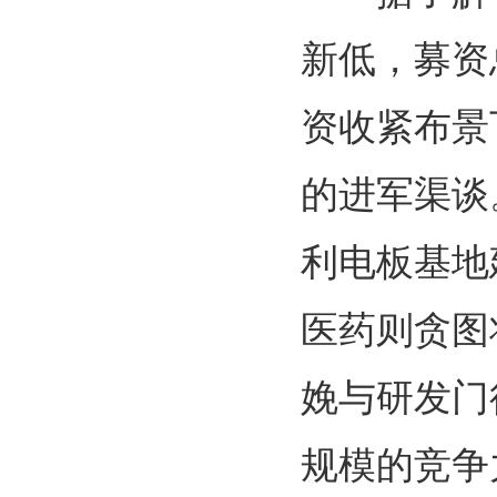
新低，募资
资收紧布景
的进军渠谈
利电板基地
医药则贪图
娩与研发门
规模的竞争