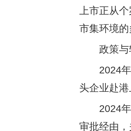
上市正从个
市集环境的
政策与轨
2024年
头企业赴港
2024年
审批经由，