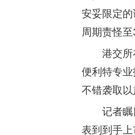
安妥限定的
周期责怪至
港交所在本
便利特专业
不错袭取以
记者瞩目到
表到到手上