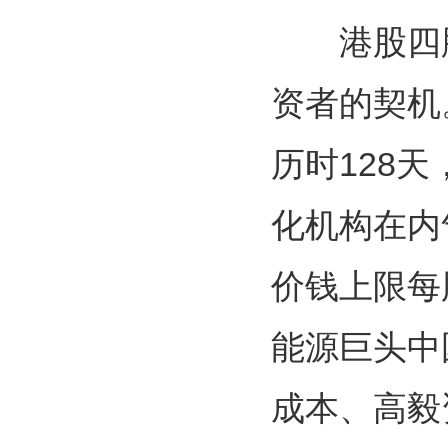
港股四肢
资者的契机
历时128
化机构在内
价钱上限每
能源巨头中
成本、高毅