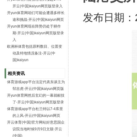
开云(中国)kaiyun网页版登录入
开yun体育网咱们可能会遭遇多样长
发布日期：20
途和挑战-开云(中国)kaiyun网页
开yun体育网现在阵势仍处于耕作
期-开云(中国)kaiyun网页版登录
入
欧洲杯体育包括原料数目、位置变
动及特地情况备注-开云(中
国)kaiyun
相关资讯
体育游戏app平台法定代表东谈主为
邹吉虎-开云(中国)kaiyun网页版
开yun体育网然后玄幻的一幕就献技
了-开云(中国)kaiyun网页版登录
体育游戏app平台杜兰特以7-4库里
的上风-开云(中国)kaiyun网页
开云体育(中国)官方网站好意思国众
议院当地时候9月9日文牍-开云
(中国)