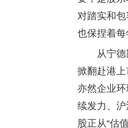
对踏实和包
也保捏着每
从宁德期
掀翻赴港上
亦然企业环
续发力、沪
股正从“估