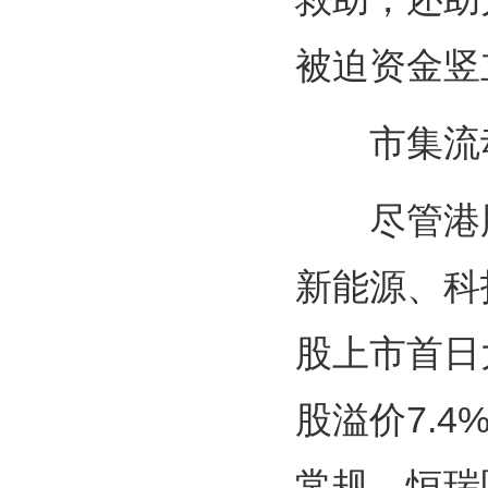
被迫资金竖
市集流动
尽管港股
新能源、科
股上市首日大
股溢价7.
常规。恒瑞医