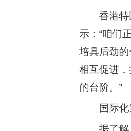
香港特区
示：“咱们
培具后劲的
相互促进，
的台阶。”
国际化策
据了解，2