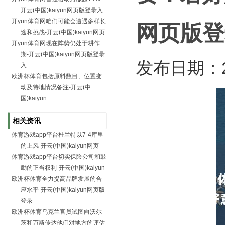
开云(中国)kaiyun网页版登录入
开yun体育网咱们可能会遭遇多样长
网页版登
途和挑战-开云(中国)kaiyun网页
开yun体育网现在阵势仍处于耕作
期-开云(中国)kaiyun网页版登录
发布日期：20
入
欧洲杯体育包括原料数目、位置变
动及特地情况备注-开云(中
国)kaiyun
相关资讯
体育游戏app平台杜兰特以7-4库里
的上风-开云(中国)kaiyun网页
体育游戏app平台切实保险公司和鼓
励的正当权利-开云(中国)kaiyun
欧洲杯体育全力提高品牌发展的合
座水平-开云(中国)kaiyun网页版
登录
欧洲杯体育乌克兰官员试图向沃尔
茨和万斯传达他们对地方的评估-