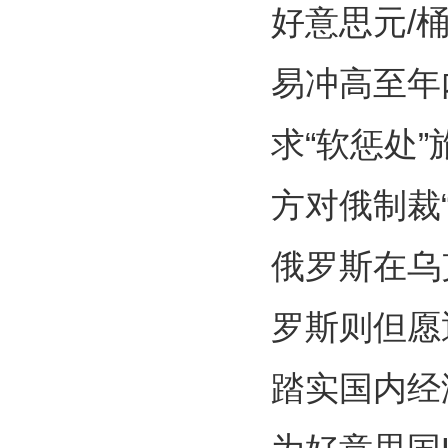
好意思元/
易冲高至年
求“软惩处
方对俄制裁
俄罗斯在乌
罗斯则但愿
踏实国内经