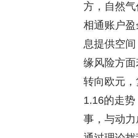
方，自然气
相通账户盈
息提供空间
缘风险方面
转向欧元，
1.16的
事，与动力
通过理论扰