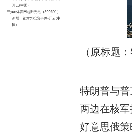
开云(中国)
开yun体育网趋附光电（300691）
新增一都对外投资事件-开云(中
国)
（原标题：
特朗普与普
两边在核军
好意思俄策