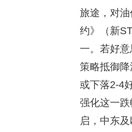
旅途，对油
约》（新S
一。若好意
策略抵御降
或下落2-
强化这一跌
启，中东及