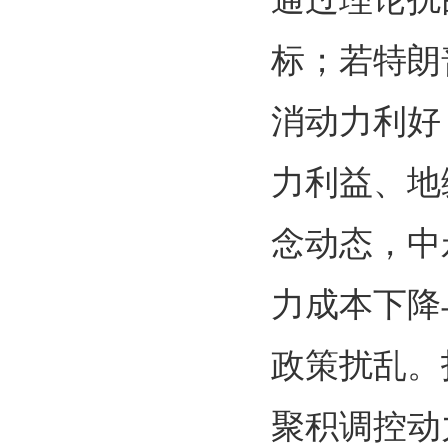
标；若特朗
消动力利好
力利益、地
念动态，中
力成本下降
政策扰乱。
聚积调控动